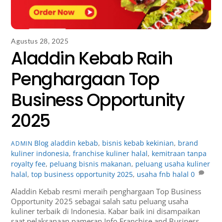
Agustus 28, 2025
Aladdin Kebab Raih
Penghargaan Top
Business Opportunity
2025
Blog
aladdin kebab
,
bisnis kebab kekinian
,
brand
ADMIN
kuliner indonesia
,
franchise kuliner halal
,
kemitraan tanpa
royalty fee
,
peluang bisnis makanan
,
peluang usaha kuliner
halal
,
top business opportunity 2025
,
usaha fnb halal
0
Aladdin Kebab resmi meraih penghargaan Top Business
Opportunity 2025 sebagai salah satu peluang usaha
kuliner terbaik di Indonesia. Kabar baik ini disampaikan
saat pelaksanaan pameran Info Franchise and Business