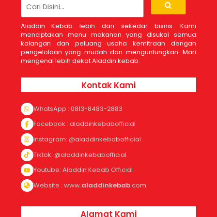
Aladdin Kebab lebih dari sekedar bisnis. Kami
menciptakan menu makanan yang disukai semua
kalangan dan peluang usaha kemitraan dengan
pengelolaan yang mudah dan menguntungkan. Mari
mengenal lebih dekat Aladdin kebab.
Kontak Kami
WhatsApp : 0813-8483-2883
Facebook : aladdinkebabofficial
Instagram: @aladdinkebabofficial
Tiktok: @aladdinkebabofficial
Youtube: Aladdin Kebab Official
Website : www.
aladdinkebab
.com
Alamat Kami